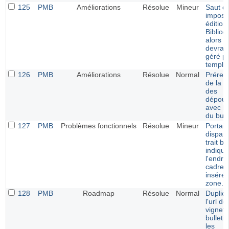
125
PMB
Améliorations
Résolue
Mineur
Saut de
imposé
édition
Bibliog
alors q
devrait
géré pa
templa
126
PMB
Améliorations
Résolue
Normal
Prérem
de la v
des
dépoui
avec la
du bull
127
PMB
Problèmes fonctionnels
Résolue
Mineur
Portail 
dispari
trait bl
indiqua
l'endroi
cadre v
inséré 
zone.
128
PMB
Roadmap
Résolue
Normal
Duplica
l'url de
vignett
bulleti
les