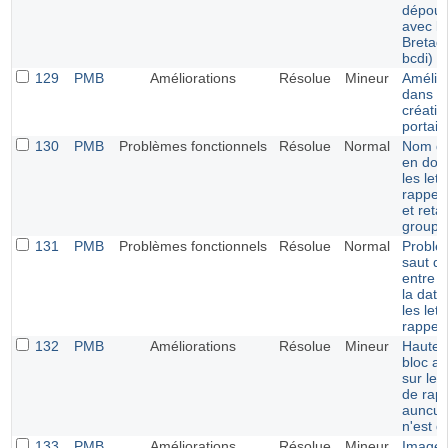
dépoui
avec l'
Bretag
bcdi)
129
PMB
Améliorations
Résolue
Mineur
Amélio
dans la
créatio
portail
130
PMB
Problèmes fonctionnels
Résolue
Normal
Nom du
en dou
les let
rappel 
et reta
groupe
131
PMB
Problèmes fonctionnels
Résolue
Normal
Problè
saut de
entre le
la date
les let
rappel
132
PMB
Améliorations
Résolue
Mineur
Hauteu
bloc a
sur les 
de rapp
auncun
n'est dé
133
PMB
Améliorations
Résolue
Mineur
Image 