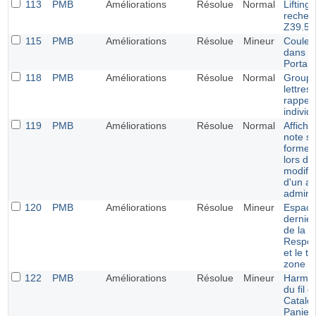
113
PMB
Améliorations
Résolue
Normal
Lifting 
recher
Z39.50
115
PMB
Améliorations
Résolue
Mineur
Couleu
dans l
Portail
118
PMB
Améliorations
Résolue
Normal
Groupe
lettres
rappel
individ
119
PMB
Améliorations
Résolue
Normal
Afficha
note s
forme d
lors de
modific
d'un av
adminis
120
PMB
Améliorations
Résolue
Mineur
Espace
dernie
de la 
Respon
et le ti
zone s
122
PMB
Améliorations
Résolue
Mineur
Harmon
du fil d
Catalo
Panier