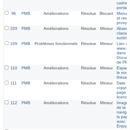
cadres
portail
96
PMB
Améliorations
Résolue
Blocant
Menu É
et reve
proxy
103
PMB
Améliorations
Résolue
Mineur
Absenc
classe
surbril
109
PMB
Problèmes fonctionnels
Résolue
Mineur
Lien ve
www.si
dans l
Docume
de PM
110
PMB
Améliorations
Résolue
Mineur
Espace
le nom
thésau
111
PMB
Améliorations
Résolue
Mineur
Date d
copyrig
page d
licence
112
PMB
Améliorations
Résolue
Mineur
Image 
de la b
navigat
la pag
avec le
Enjoy