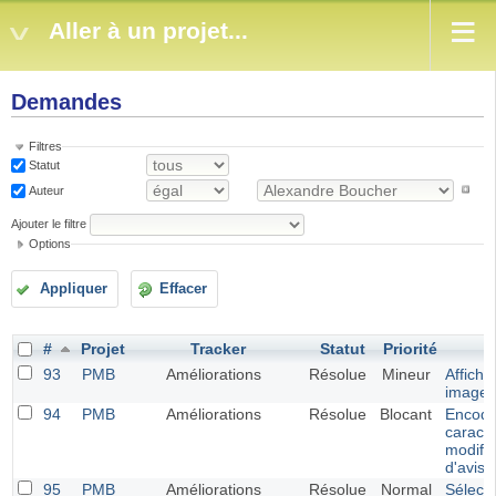
Aller à un projet...
Demandes
Filtres
Statut
Auteur
Ajouter le filtre
Options
Appliquer
Effacer
#
Projet
Tracker
Statut
Priorité
S
93
PMB
Améliorations
Résolue
Mineur
Affich
images 
94
PMB
Améliorations
Résolue
Blocant
Encoda
caract
modific
d'avis
95
PMB
Améliorations
Résolue
Normal
Sélecti