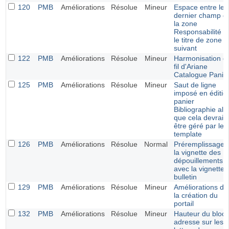
120
PMB
Améliorations
Résolue
Mineur
Espace entre le
dernier champ d
la zone
Responsabilité e
le titre de zone
suivant
122
PMB
Améliorations
Résolue
Mineur
Harmonisation d
fil d'Ariane
Catalogue Panie
125
PMB
Améliorations
Résolue
Mineur
Saut de ligne
imposé en éditio
panier
Bibliographie alo
que cela devrait
être géré par le
template
126
PMB
Améliorations
Résolue
Normal
Préremplissage 
la vignette des
dépouillements
avec la vignette 
bulletin
129
PMB
Améliorations
Résolue
Mineur
Améliorations da
la création du
portail
132
PMB
Améliorations
Résolue
Mineur
Hauteur du bloc
adresse sur les