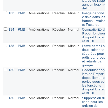
lettres de rappel 
auncun logo n'es
défini
133
PMB
Améliorations
Résolue
Mineur
Image de fond
visible dans les
frames Livraison
et Factures
134
PMB
Améliorations
Résolue
Normal
Compatibilité UT
8 pour fonction
d'import Bretagn
et BCDI
138
PMB
Améliorations
Résolue
Mineur
Lettre et mail sur
deux colonnes
séparées pour
prêts par groupe
et retards par
groupe
135
PMB
Améliorations
Résolue
Normal
Dédoublonnage
lors de l'import d
dépouillements 
périodiques pour
les fonctions
d'import Bretagn
et BCDI
136
PMB
Améliorations
Résolue
Normal
Suppression du
code pour les
articles de