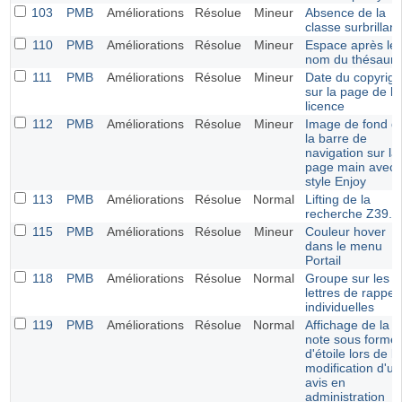
103
PMB
Améliorations
Résolue
Mineur
Absence de la
classe surbrillan
110
PMB
Améliorations
Résolue
Mineur
Espace après le
nom du thésauru
111
PMB
Améliorations
Résolue
Mineur
Date du copyrigh
sur la page de la
licence
112
PMB
Améliorations
Résolue
Mineur
Image de fond d
la barre de
navigation sur la
page main avec 
style Enjoy
113
PMB
Améliorations
Résolue
Normal
Lifting de la
recherche Z39.5
115
PMB
Améliorations
Résolue
Mineur
Couleur hover
dans le menu
Portail
118
PMB
Améliorations
Résolue
Normal
Groupe sur les
lettres de rappel
individuelles
119
PMB
Améliorations
Résolue
Normal
Affichage de la
note sous forme
d'étoile lors de la
modification d'un
avis en
administration