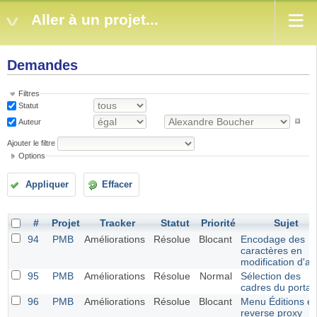
Aller à un projet...
Demandes
Filtres
Statut
Auteur
Ajouter le filtre
Options
Appliquer
Effacer
#
Projet
Tracker
Statut
Priorité
Sujet
94
PMB
Améliorations
Résolue
Blocant
Encodage des
caractères en
modification d'av
95
PMB
Améliorations
Résolue
Normal
Sélection des
cadres du portail
96
PMB
Améliorations
Résolue
Blocant
Menu Éditions et
reverse proxy