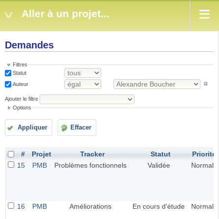
Aller à un projet...
Demandes
Filtres
Statut
Auteur
Ajouter le filtre
Options
Appliquer
Effacer
#
Projet
Tracker
Statut
Priorité
15
PMB
Problèmes fonctionnels
Validée
Normal
16
PMB
Améliorations
En cours d'étude
Normal