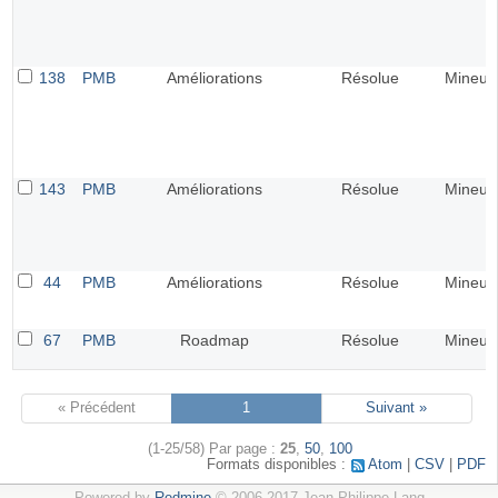
138
PMB
Améliorations
Résolue
Mineur
143
PMB
Améliorations
Résolue
Mineur
44
PMB
Améliorations
Résolue
Mineur
67
PMB
Roadmap
Résolue
Mineur
« Précédent
1
Suivant »
(1-25/58)
Par page :
25
,
50
,
100
Formats disponibles :
Atom
CSV
PDF
Powered by
Redmine
© 2006-2017 Jean-Philippe Lang