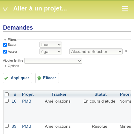
Aller à un projet...
Demandes
Filtres
Statut
Auteur
Ajouter le filtre
Options
Appliquer
Effacer
#
Projet
Tracker
Statut
Priorit
16
PMB
Améliorations
En cours d'étude
Normal
89
PMB
Améliorations
Résolue
Mineur