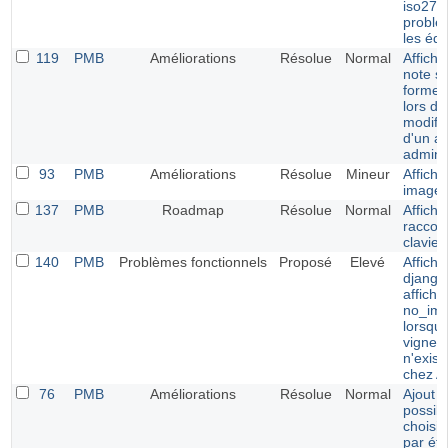
iso270
problè
les édi
119
PMB
Améliorations
Résolue
Normal
Afficha
note s
forme d
lors de
modific
d'un av
adminis
93
PMB
Améliorations
Résolue
Mineur
Affich
images
137
PMB
Roadmap
Résolue
Normal
Affich
raccou
clavier
140
PMB
Problèmes fonctionnels
Proposé
Elevé
Affich
django
affich
no_ima
lorsque
vignett
n'exist
chez 
76
PMB
Améliorations
Résolue
Normal
Ajout d
possibi
choisir
par éto