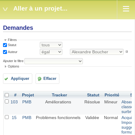
Aller à un projet...
Demandes
Filtres
Statut
Auteur
Ajouter le filtre
Options
Appliquer
Effacer
#
Projet
Tracker
Statut
Priorité
Su
103
PMB
Améliorations
Résolue
Mineur
Absenc
classe
surbril
15
PMB
Problèmes fonctionnels
Validée
Normal
Acquisi
Import
sugges
forma