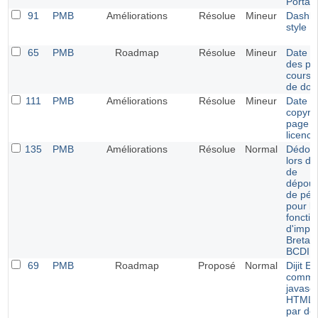
Portail
91
PMB
Améliorations
Résolue
Mineur
Dashbo
style E
65
PMB
Roadmap
Résolue
Mineur
Date d
des pr
cours 
de do
111
PMB
Améliorations
Résolue
Mineur
Date d
copyrig
page d
licence
135
PMB
Améliorations
Résolue
Normal
Dédou
lors de
de
dépoui
de pér
pour le
fonctio
d'impor
Bretag
BCDI
69
PMB
Roadmap
Proposé
Normal
Dijit Ed
comme 
javascr
HTML a
par dé