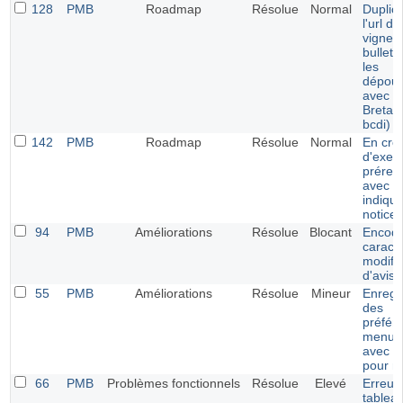
128
PMB
Roadmap
Résolue
Normal
Duplica
l'url de
vignett
bulleti
les
dépoui
avec l'
Bretag
bcdi)
142
PMB
Roadmap
Résolue
Normal
En cré
d'exemp
prérem
avec le
indiqu
notice
94
PMB
Améliorations
Résolue
Blocant
Encod
caract
modific
d'avis
55
PMB
Améliorations
Résolue
Mineur
Enregi
des
préfér
menu v
avec C
pour m
66
PMB
Problèmes fonctionnels
Résolue
Elevé
Erreur 
tablea