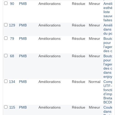
90
PMB
Améliorations
Résolue
Mineur
Amélio
esthéti
liste
sauveg
faites
129
PMB
Améliorations
Résolue
Mineur
Amélio
dans la
du port
79
PMB
Améliorations
Résolue
Mineur
Bouton
pour
l'agen
des ca
68
PMB
Améliorations
Résolue
Mineur
Bouton
pour
l'agen
des ca
dans le
enjoy
134
PMB
Améliorations
Résolue
Normal
Compati
UTF-8 
fonctio
d'impor
Bretag
BCDI
115
PMB
Améliorations
Résolue
Mineur
Couleu
dans l