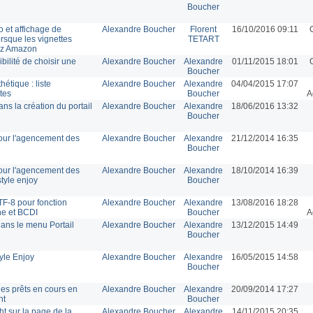
Boucher
o et affichage de
Alexandre Boucher
Florent
16/10/2016 09:11
rsque les vignettes
TETART
hez Amazon
ibilité de choisir une
Alexandre Boucher
Alexandre
01/11/2015 18:01
Boucher
hétique : liste
Alexandre Boucher
Alexandre
04/04/2015 17:07
tes
Boucher
A
ns la création du portail
Alexandre Boucher
Alexandre
18/06/2016 13:32
Boucher
our l'agencement des
Alexandre Boucher
Alexandre
21/12/2014 16:35
Boucher
our l'agencement des
Alexandre Boucher
Alexandre
18/10/2014 16:39
tyle enjoy
Boucher
TF-8 pour fonction
Alexandre Boucher
Alexandre
13/08/2016 18:28
ne et BCDI
Boucher
A
ans le menu Portail
Alexandre Boucher
Alexandre
13/12/2015 14:49
Boucher
yle Enjoy
Alexandre Boucher
Alexandre
16/05/2015 14:58
Boucher
des prêts en cours en
Alexandre Boucher
Alexandre
20/09/2014 17:27
nt
Boucher
t sur la page de la
Alexandre Boucher
Alexandre
14/11/2015 20:35