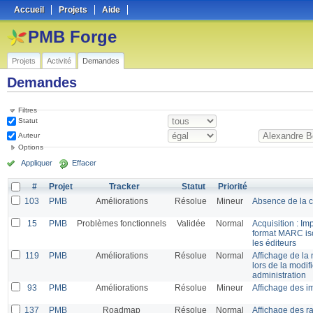
Accueil
Projets
Aide
PMB Forge
Projets
Activité
Demandes
Demandes
Filtres
Statut
Auteur
Options
Appliquer
Effacer
#
Projet
Tracker
Statut
Priorité
103
PMB
Améliorations
Résolue
Mineur
Absence de la c
15
PMB
Problèmes fonctionnels
Validée
Normal
Acquisition : Im
format MARC is
les éditeurs
119
PMB
Améliorations
Résolue
Normal
Affichage de la 
lors de la modif
administration
93
PMB
Améliorations
Résolue
Mineur
Affichage des i
137
PMB
Roadmap
Résolue
Normal
Affichage des ra