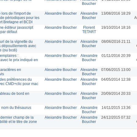
Boucher
ors de l'import de
Alexandre Boucher
Alexandre
13/08/2016 18:29
de périodiques pour les
Boucher
A
ort Bretagne et BCDI
me éditeur javascript
Alexandre Boucher
Florent
19/10/2014 18:16
par défaut
TETART
url de la vignette du
Alexandre Boucher
Alexandre
08/06/2016 21:11
es dépouillements avec
Boucher
e (ou bcdi)
xemplaires :
Alexandre Boucher
Alexandre
01/11/2016 20:39
avec le prix indiqué en
Boucher
aractères en
Alexandre Boucher
Alexandre
07/06/2015 13:00
vis
Boucher
des préférences du
Alexandre Boucher
Alexandre
04/05/2014 12:38
avec CMD+clic pour mac
Boucher
tableau de bord en
Alexandre Boucher
Alexandre
20/09/2014 20:33
Boucher
e nom du thésaurus
Alexandre Boucher
Alexandre
14/11/2015 13:36
Boucher
 dernier champ de la
Alexandre Boucher
Alexandre
24/12/2015 07:32
ité et le titre de zone
Boucher