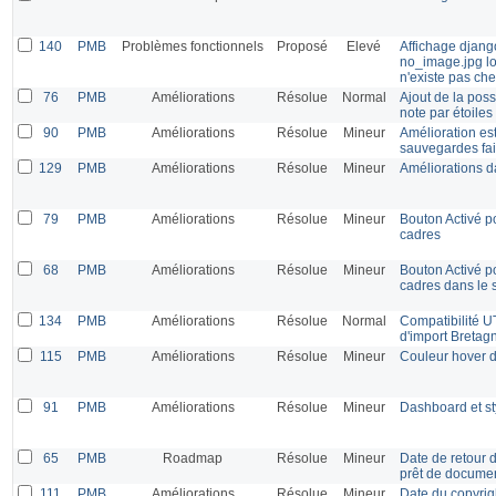
140
PMB
Problèmes fonctionnels
Proposé
Elevé
Affichage djang
no_image.jpg lo
n'existe pas c
76
PMB
Améliorations
Résolue
Normal
Ajout de la poss
note par étoiles
90
PMB
Améliorations
Résolue
Mineur
Amélioration est
sauvegardes fai
129
PMB
Améliorations
Résolue
Mineur
Améliorations da
79
PMB
Améliorations
Résolue
Mineur
Bouton Activé p
cadres
68
PMB
Améliorations
Résolue
Mineur
Bouton Activé p
cadres dans le s
134
PMB
Améliorations
Résolue
Normal
Compatibilité U
d'import Bretag
115
PMB
Améliorations
Résolue
Mineur
Couleur hover d
91
PMB
Améliorations
Résolue
Mineur
Dashboard et st
65
PMB
Roadmap
Résolue
Mineur
Date de retour 
prêt de docume
111
PMB
Améliorations
Résolue
Mineur
Date du copyrigh