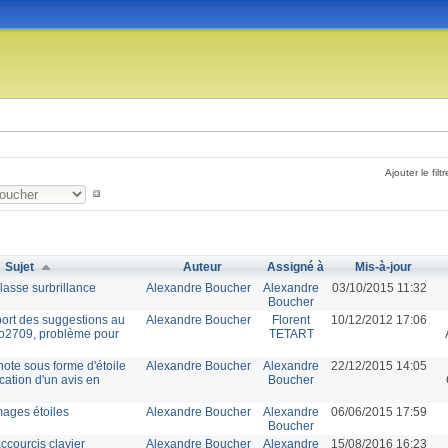
Ajouter le filtr
Sujet
Auteur
Assigné à
Mis-à-jour
lasse surbrillance
Alexandre Boucher
Alexandre
03/10/2015 11:32
Boucher
port des suggestions au
Alexandre Boucher
Florent
10/12/2012 17:06
o2709, problème pour
TETART
note sous forme d'étoile
Alexandre Boucher
Alexandre
22/12/2015 14:05
ication d'un avis en
Boucher
mages étoiles
Alexandre Boucher
Alexandre
06/06/2015 17:59
Boucher
ccourcis clavier
Alexandre Boucher
Alexandre
15/08/2016 16:23