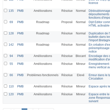
licence
135
PMB
Améliorations
Résolue
Normal
Dédoublonnage l
dépouillements 
fonctions d'imp
69
PMB
Roadmap
Proposé
Normal
Dijit Editor com
HTML activable 
128
PMB
Roadmap
Résolue
Normal
Duplication de l'
bulletin dans l
l'import Bretagn
142
PMB
Roadmap
Résolue
Normal
En création d'e
préremplissage 
notice
94
PMB
Améliorations
Résolue
Blocant
Encodage des c
modification d'a
55
PMB
Améliorations
Résolue
Mineur
Enregistrement 
menu vertical 
66
PMB
Problèmes fonctionnels
Résolue
Elevé
Erreur dans le 
Circulation
110
PMB
Améliorations
Résolue
Mineur
Espace après l
120
PMB
Améliorations
Résolue
Mineur
Espace entre le
zone Responsabil
suivant