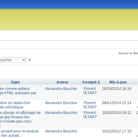
Ajouter le filtr
Sujet
Auteur
Assigné à
Mis-à-jour
ditor comme éditeur
Alexandre Boucher
Florent
19/10/2014 18:16
ipt HTML activable par
TETART
tion du statut d'un
Alexandre Boucher
Florent
08/01/2014 21:14
n de périodique
TETART
ge django et affichage de
Alexandre Boucher
Florent
16/10/2016 09:11
e.jpg lorsque les
TETART
s n'existe pas chez
n
 produit pour le module
Alexandre Boucher
10/12/2012 17:10
 des achats :