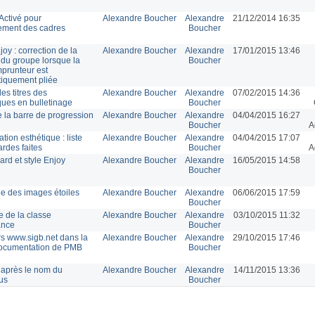
Activé pour
Alexandre Boucher
Alexandre
21/12/2014 16:35
ement des cadres
Boucher
joy : correction de la
Alexandre Boucher
Alexandre
17/01/2015 13:46
 du groupe lorsque la
Boucher
mprunteur est
iquement pliée
es titres des
Alexandre Boucher
Alexandre
07/02/2015 14:36
ques en bulletinage
Boucher
e la barre de progression
Alexandre Boucher
Alexandre
04/04/2015 16:27
Boucher
A
tion esthétique : liste
Alexandre Boucher
Alexandre
04/04/2015 17:07
rdes faites
Boucher
A
rd et style Enjoy
Alexandre Boucher
Alexandre
16/05/2015 14:58
Boucher
ge des images étoiles
Alexandre Boucher
Alexandre
06/06/2015 17:59
Boucher
 de la classe
Alexandre Boucher
Alexandre
03/10/2015 11:32
ance
Boucher
rs www.sigb.net dans la
Alexandre Boucher
Alexandre
29/10/2015 17:46
ocumentation de PMB
Boucher
après le nom du
Alexandre Boucher
Alexandre
14/11/2015 13:36
us
Boucher