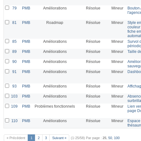
79
PMB
Améliorations
Résolue
Mineur
Bouton 
l'agenc
81
PMB
Roadmap
Résolue
Mineur
Style en
couleur
fiche e
automat
85
PMB
Améliorations
Résolue
Mineur
Survol d
périodi
89
PMB
Améliorations
Résolue
Mineur
Taille d
90
PMB
Améliorations
Résolue
Mineur
Améliora
sauvega
91
PMB
Améliorations
Résolue
Mineur
Dashboa
93
PMB
Améliorations
Résolue
Mineur
Afficha
103
PMB
Améliorations
Résolue
Mineur
Absence
surbrill
109
PMB
Problèmes fonctionnels
Résolue
Mineur
Lien ve
page D
110
PMB
Améliorations
Résolue
Mineur
Espace 
thésaur
« Précédent
1
2
3
Suivant »
(1-25/58)
Par page :
25
,
50
,
100