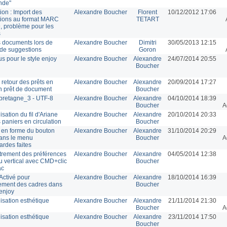
nde"
ion : Import des
Alexandre Boucher
Florent
10/12/2012 17:06
ions au format MARC
TETART
, problème pour les
s
s documents lors de
Alexandre Boucher
Dimitri
30/05/2013 12:15
t de suggestions
Goron
s pour le style enjoy
Alexandre Boucher
Alexandre
24/07/2014 20:55
Boucher
 retour des prêts en
Alexandre Boucher
Alexandre
20/09/2014 17:27
n prêt de document
Boucher
bretagne_3 - UTF-8
Alexandre Boucher
Alexandre
04/10/2014 18:39
Boucher
A
sation du fil d'Ariane
Alexandre Boucher
Alexandre
20/10/2014 20:33
 paniers en circulation
Boucher
en forme du bouton
Alexandre Boucher
Alexandre
31/10/2014 20:29
 dans le menu
Boucher
A
rdes faites
trement des préférences
Alexandre Boucher
Alexandre
04/05/2014 12:38
 vertical avec CMD+clic
Boucher
ac
Activé pour
Alexandre Boucher
Alexandre
18/10/2014 16:39
ement des cadres dans
Boucher
 enjoy
sation esthétique
Alexandre Boucher
Alexandre
21/11/2014 21:30
Boucher
A
sation esthétique
Alexandre Boucher
Alexandre
23/11/2014 17:50
Boucher