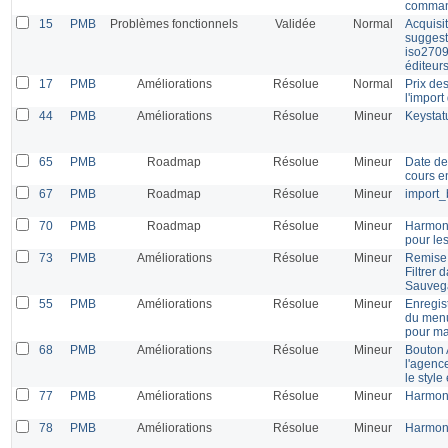
comma
15
PMB
Problèmes fonctionnels
Validée
Normal
Acquisit
suggest
iso2709
éditeur
17
PMB
Améliorations
Résolue
Normal
Prix de
l'impor
44
PMB
Améliorations
Résolue
Mineur
Keystatu
65
PMB
Roadmap
Résolue
Mineur
Date de
cours e
67
PMB
Roadmap
Résolue
Mineur
import_
70
PMB
Roadmap
Résolue
Mineur
Harmoni
pour les
73
PMB
Améliorations
Résolue
Mineur
Remise 
Filtrer
Sauvega
55
PMB
Améliorations
Résolue
Mineur
Enregis
du menu
pour m
68
PMB
Améliorations
Résolue
Mineur
Bouton 
l'agenc
le style
77
PMB
Améliorations
Résolue
Mineur
Harmoni
78
PMB
Améliorations
Résolue
Mineur
Harmoni