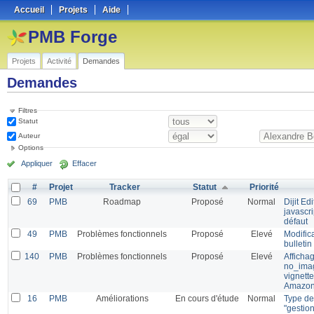
Accueil
Projets
Aide
PMB Forge
Projets
Activité
Demandes
Demandes
Filtres
Statut
Auteur
Options
Appliquer
Effacer
#
Projet
Tracker
Statut
Priorité
69
PMB
Roadmap
Proposé
Normal
Dijit E
javascr
défaut
49
PMB
Problèmes fonctionnels
Proposé
Elevé
Modifica
bulleti
140
PMB
Problèmes fonctionnels
Proposé
Elevé
Afficha
no_imag
vignette
Amazo
16
PMB
Améliorations
En cours d'étude
Normal
Type de
"gestion