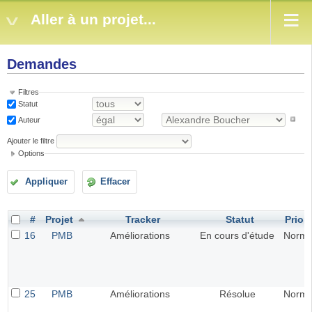
Aller à un projet...
Demandes
Filtres
Statut
Auteur
Ajouter le filtre
Options
Appliquer
Effacer
#
Projet
Tracker
Statut
Priori
16
PMB
Améliorations
En cours d'étude
Norma
25
PMB
Améliorations
Résolue
Norma