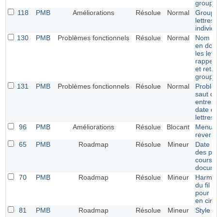
groupe
118
PMB
Améliorations
Résolue
Normal
Groupe
lettres
individ
130
PMB
Problèmes fonctionnels
Résolue
Normal
Nom d
en dou
les let
rappel 
et reta
groupe
131
PMB
Problèmes fonctionnels
Résolue
Normal
Problè
saut de
entre le
date d
lettres
96
PMB
Améliorations
Résolue
Blocant
Menu É
revers
65
PMB
Roadmap
Résolue
Mineur
Date d
des pr
cours 
docum
70
PMB
Roadmap
Résolue
Mineur
Harmon
du fil 
pour le
en circ
81
PMB
Roadmap
Résolue
Mineur
Style e