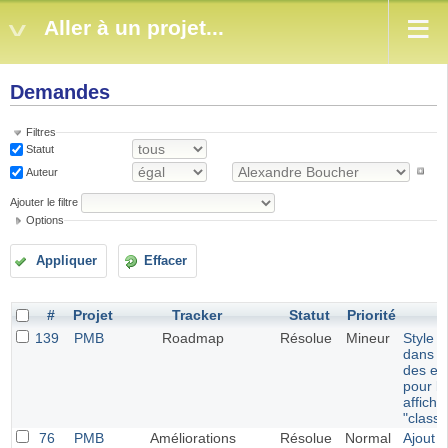
Aller à un projet...
Demandes
Filtres
Statut
Auteur
Ajouter le filtre
Options
Appliquer
Effacer
#
Projet
Tracker
Statut
Priorité
139
PMB
Roadmap
Résolue
Mineur
Style p
dans le
des ex
pour le
affich
"classi
76
PMB
Améliorations
Résolue
Normal
Ajout d