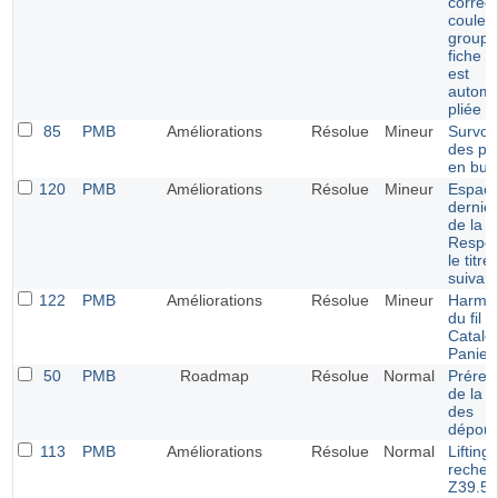
correct
couleu
groupe
fiche 
est
automa
pliée
85
PMB
Améliorations
Résolue
Mineur
Survol 
des pé
en bull
120
PMB
Améliorations
Résolue
Mineur
Espace
dernie
de la 
Respons
le titr
suivant
122
PMB
Améliorations
Résolue
Mineur
Harmon
du fil 
Catalo
Panier
50
PMB
Roadmap
Résolue
Normal
Prérem
de la v
des
dépoui
113
PMB
Améliorations
Résolue
Normal
Lifting 
recher
Z39.50