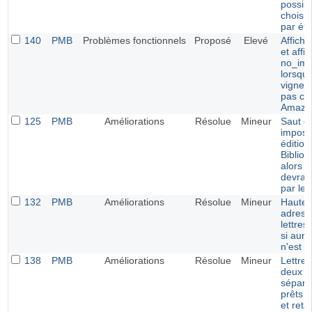
possibi
choisir
par éto
140
PMB
Problèmes fonctionnels
Proposé
Elevé
Affich
et affi
no_ima
lorsque
vignett
pas ch
Amazo
125
PMB
Améliorations
Résolue
Mineur
Saut de
imposé
édition
Bibliog
alors q
devrait
par le 
132
PMB
Améliorations
Résolue
Mineur
Hauteu
adress
lettres
si aun
n'est d
138
PMB
Améliorations
Résolue
Mineur
Lettre 
deux c
séparé
prêts 
et reta