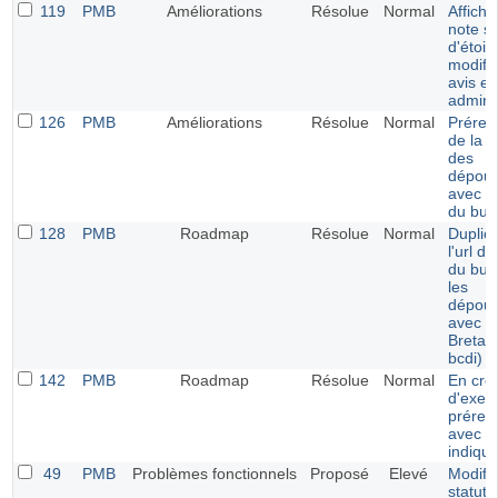
119
PMB
Améliorations
Résolue
Normal
Afficha
note s
d'étoil
modific
avis en
adminis
126
PMB
Améliorations
Résolue
Normal
Prérem
de la v
des
dépoui
avec la
du bull
128
PMB
Roadmap
Résolue
Normal
Duplica
l'url de
du bull
les
dépoui
avec l'
Bretag
bcdi)
142
PMB
Roadmap
Résolue
Normal
En cré
d'exemp
prérem
avec le
indiqué
49
PMB
Problèmes fonctionnels
Proposé
Elevé
Modific
statut 