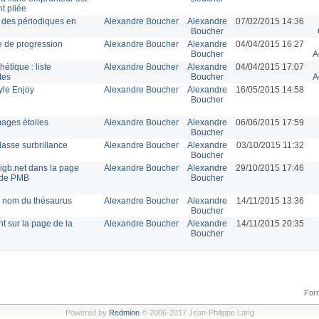
t pliée
s des périodiques en
Alexandre Boucher
Alexandre
07/02/2015 14:36
Boucher
re de progression
Alexandre Boucher
Alexandre
04/04/2015 16:27
Boucher
A
étique : liste
Alexandre Boucher
Alexandre
04/04/2015 17:07
tes
Boucher
A
yle Enjoy
Alexandre Boucher
Alexandre
16/05/2015 14:58
Boucher
mages étoiles
Alexandre Boucher
Alexandre
06/06/2015 17:59
Boucher
lasse surbrillance
Alexandre Boucher
Alexandre
03/10/2015 11:32
Boucher
igb.net dans la page
Alexandre Boucher
Alexandre
29/10/2015 17:46
 de PMB
Boucher
e nom du thésaurus
Alexandre Boucher
Alexandre
14/11/2015 13:36
Boucher
t sur la page de la
Alexandre Boucher
Alexandre
14/11/2015 20:35
Boucher
Form
Powered by
Redmine
© 2006-2017 Jean-Philippe Lang