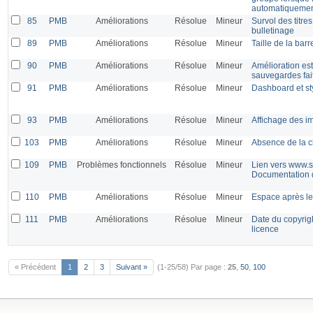
automatiquemen
85
PMB
Améliorations
Résolue
Mineur
Survol des titre
bulletinage
89
PMB
Améliorations
Résolue
Mineur
Taille de la bar
90
PMB
Améliorations
Résolue
Mineur
Amélioration esth
sauvegardes fai
91
PMB
Améliorations
Résolue
Mineur
Dashboard et st
93
PMB
Améliorations
Résolue
Mineur
Affichage des i
103
PMB
Améliorations
Résolue
Mineur
Absence de la c
109
PMB
Problèmes fonctionnels
Résolue
Mineur
Lien vers www.s
Documentation
110
PMB
Améliorations
Résolue
Mineur
Espace après l
111
PMB
Améliorations
Résolue
Mineur
Date du copyrigh
licence
« Précédent
1
2
3
Suivant »
(1-25/58)
Par page :
25
,
50
,
100