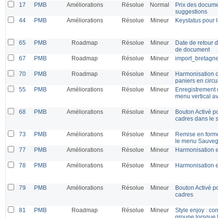
17
PMB
Améliorations
Résolue
Normal
Prix des documen
suggestions
44
PMB
Améliorations
Résolue
Mineur
Keystatus pour l
65
PMB
Roadmap
Résolue
Mineur
Date de retour d
de document
67
PMB
Roadmap
Résolue
Mineur
import_bretagn
70
PMB
Roadmap
Résolue
Mineur
Harmonisation du
paniers en circu
55
PMB
Améliorations
Résolue
Mineur
Enregistrement 
menu vertical 
68
PMB
Améliorations
Résolue
Mineur
Bouton Activé p
cadres dans le s
73
PMB
Améliorations
Résolue
Mineur
Remise en forme
le menu Sauvega
77
PMB
Améliorations
Résolue
Mineur
Harmonisation e
78
PMB
Améliorations
Résolue
Mineur
Harmonisation e
79
PMB
Améliorations
Résolue
Mineur
Bouton Activé p
cadres
81
PMB
Roadmap
Résolue
Mineur
Style enjoy : co
groupe lorsque 