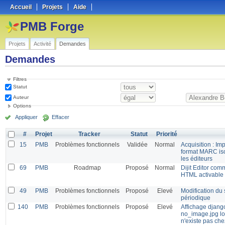
Accueil
Projets
Aide
PMB Forge
Projets
Activité
Demandes
Demandes
Filtres
Statut
Auteur
Options
Appliquer
Effacer
#
Projet
Tracker
Statut
Priorité
15
PMB
Problèmes fonctionnels
Validée
Normal
Acquisition : Im
format MARC is
les éditeurs
69
PMB
Roadmap
Proposé
Normal
Dijit Editor com
HTML activable 
49
PMB
Problèmes fonctionnels
Proposé
Elevé
Modification du s
périodique
140
PMB
Problèmes fonctionnels
Proposé
Elevé
Affichage django
no_image.jpg lo
n'existe pas ch