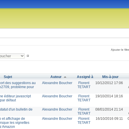
Ajouter le filtr
Sujet
Auteur
Assigné à
Mis-à-jour
port des suggestions au
Alexandre Boucher
Florent
10/12/2012 17:06
o2709, problème pour
TETART
me éditeur javascript
Alexandre Boucher
Florent
19/10/2014 18:16
par défaut
TETART
tatut d'un bulletin de
Alexandre Boucher
Florent
08/01/2014 21:14
TETART
 et affichage de
Alexandre Boucher
Florent
16/10/2016 09:11
rsque les vignettes
TETART
ez Amazon