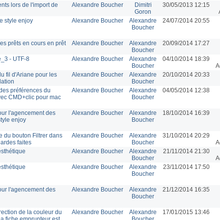
ts lors de l'import de
Alexandre Boucher
Dimitri
30/05/2013 12:15
Goron
e style enjoy
Alexandre Boucher
Alexandre
24/07/2014 20:55
Boucher
es prêts en cours en prêt
Alexandre Boucher
Alexandre
20/09/2014 17:27
Boucher
e_3 - UTF-8
Alexandre Boucher
Alexandre
04/10/2014 18:39
Boucher
A
 fil d'Ariane pour les
Alexandre Boucher
Alexandre
20/10/2014 20:33
lation
Boucher
des préférences du
Alexandre Boucher
Alexandre
04/05/2014 12:38
avec CMD+clic pour mac
Boucher
our l'agencement des
Alexandre Boucher
Alexandre
18/10/2014 16:39
tyle enjoy
Boucher
 du bouton Filtrer dans
Alexandre Boucher
Alexandre
31/10/2014 20:29
rdes faites
Boucher
A
sthétique
Alexandre Boucher
Alexandre
21/11/2014 21:30
Boucher
A
sthétique
Alexandre Boucher
Alexandre
23/11/2014 17:50
Boucher
our l'agencement des
Alexandre Boucher
Alexandre
21/12/2014 16:35
Boucher
rrection de la couleur du
Alexandre Boucher
Alexandre
17/01/2015 13:46
la fiche emprunteur est
Boucher