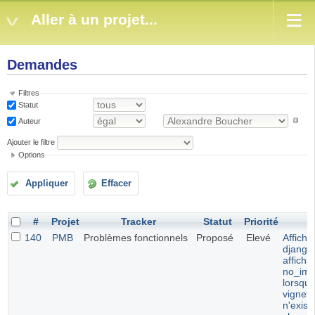
Aller à un projet...
Demandes
Filtres
Statut
Auteur
Ajouter le filtre
Options
Appliquer
Effacer
#
Projet
Tracker
Statut
Priorité
S
140
PMB
Problèmes fonctionnels
Proposé
Elevé
Afficha
django 
afficha
no_ima
lorsque
vignett
n'exist