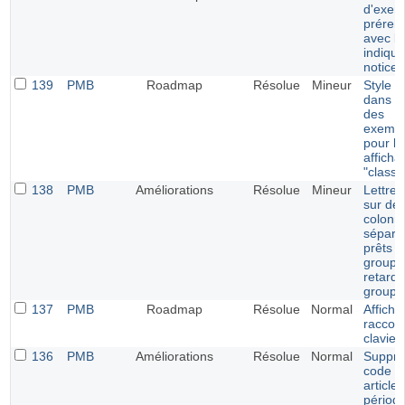
d'exemp
prérem
avec le
indiqu
notice
139
PMB
Roadmap
Résolue
Mineur
Style p
dans le
des
exempl
pour le
afficha
"classi
138
PMB
Améliorations
Résolue
Mineur
Lettre 
sur de
colonn
séparé
prêts p
groupe
retards
groupe
137
PMB
Roadmap
Résolue
Normal
Affich
raccour
clavier
136
PMB
Améliorations
Résolue
Normal
Suppre
code p
article
périodi