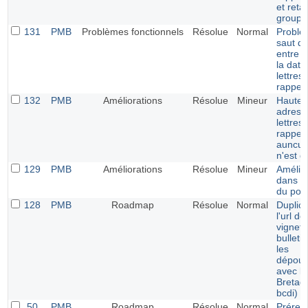
et reta
groupe
131
PMB
Problèmes fonctionnels
Résolue
Normal
Problè
saut de
entre le
la date
lettres
rappel
132
PMB
Améliorations
Résolue
Mineur
Hauteu
adresse
lettres
rappel 
auncun
n'est dé
129
PMB
Améliorations
Résolue
Mineur
Amélio
dans la
du port
128
PMB
Roadmap
Résolue
Normal
Duplica
l'url de
vignett
bulleti
les
dépoui
avec l'
Bretag
bcdi)
50
PMB
Roadmap
Résolue
Normal
Prérem