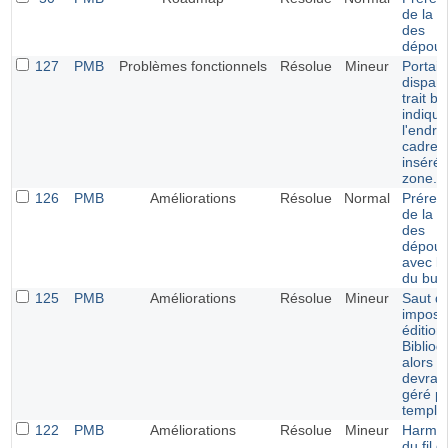
de la v
des
dépoui
127
PMB
Problèmes fonctionnels
Résolue
Mineur
Portail 
dispari
trait bl
indiqua
l'endroi
cadre v
inséré 
zone.
126
PMB
Améliorations
Résolue
Normal
Prérem
de la v
des
dépoui
avec la
du bull
125
PMB
Améliorations
Résolue
Mineur
Saut de
imposé
édition
Bibliog
alors q
devrait
géré pa
templa
122
PMB
Améliorations
Résolue
Mineur
Harmon
du fil d