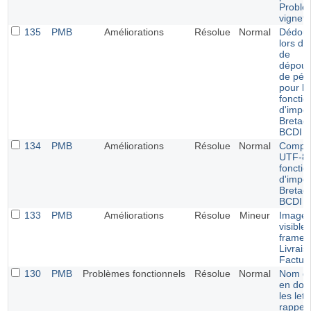
Problè
vignett
135
PMB
Améliorations
Résolue
Normal
Dédou
lors de
de
dépoui
de pér
pour le
fonctio
d'impor
Bretag
BCDI
134
PMB
Améliorations
Résolue
Normal
Compati
UTF-8 
fonctio
d'impor
Bretag
BCDI
133
PMB
Améliorations
Résolue
Mineur
Image 
visible
frames
Livrais
Factur
130
PMB
Problèmes fonctionnels
Résolue
Normal
Nom du
en dou
les let
rappel 