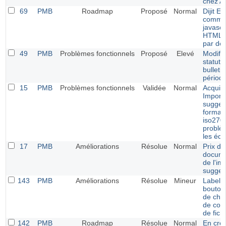
chez 
69
PMB
Roadmap
Proposé
Normal
Dijit Ed
comme 
javascr
HTML a
par déf
49
PMB
Problèmes fonctionnels
Proposé
Elevé
Modific
statut 
bulleti
périod
15
PMB
Problèmes fonctionnels
Validée
Normal
Acquisi
Import
sugges
forma
iso270
problè
les édi
17
PMB
Améliorations
Résolue
Normal
Prix de
docume
de l'im
sugges
143
PMB
Améliorations
Résolue
Mineur
Label p
bouton
de choi
de con
de fich
142
PMB
Roadmap
Résolue
Normal
En créa