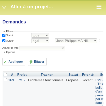
Aller à un projet...
Demandes
Filtres
Statut
Auteur
Ajouter le filtre
Options
Appliquer
Effacer
#
Projet
Tracker
Statut
Priorité
Suj
169
PMB
Problèmes fonctionnels
Proposé
Blocant
PMB 7.
- Tri d
bulleti
d'un
périod
par leu
date d