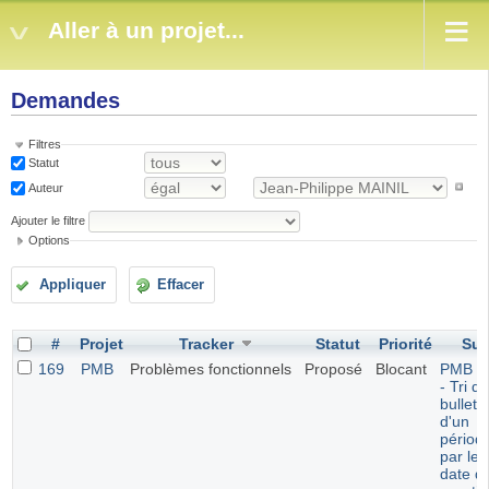
Aller à un projet...
Demandes
Filtres
Statut
Auteur
Ajouter le filtre
Options
Appliquer
Effacer
#
Projet
Tracker
Statut
Priorité
Suj
169
PMB
Problèmes fonctionnels
Proposé
Blocant
PMB 7.
- Tri d
bulleti
d'un
périod
par leu
date d