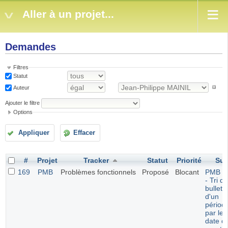
Aller à un projet...
Demandes
Filtres
Statut
Auteur
Ajouter le filtre
Options
Appliquer
Effacer
#
Projet
Tracker
Statut
Priorité
Suj
169
PMB
Problèmes fonctionnels
Proposé
Blocant
PMB 7.
- Tri d
bulleti
d'un
périod
par leu
date d