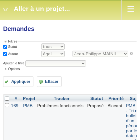
Aller à un projet...
Demandes
Filtres
Statut
Auteur
Ajouter le filtre
Options
Appliquer
Effacer
#
Projet
Tracker
Statut
Priorité
Suje
169
PMB
Problèmes fonctionnels
Proposé
Blocant
PMB 7.
- Tri d
bulleti
d'un
périod
par leu
date d