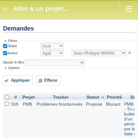
Aller à un projet...
Demandes
Filtres
Statut
Auteur
Ajouter le filtre
Options
Appliquer
Effacer
#
Projet
Tracker
Statut
Priorité
Suj
169
PMB
Problèmes fonctionnels
Proposé
Blocant
PMB 7.
- Tri d
bulleti
d'un
périod
par leu
date d