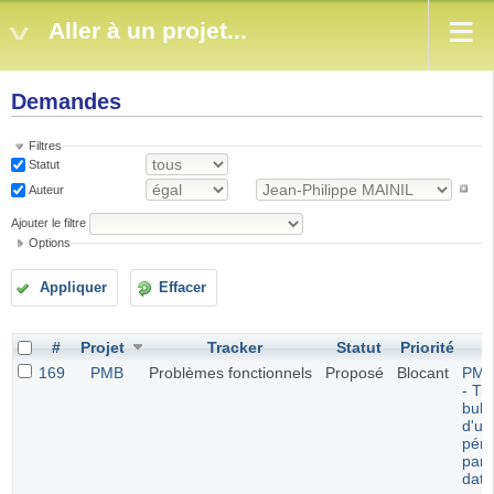
Aller à un projet...
Demandes
Filtres
Statut
Auteur
Ajouter le filtre
Options
Appliquer
Effacer
#
Projet
Tracker
Statut
Priorité
S
169
PMB
Problèmes fonctionnels
Proposé
Blocant
PMB
- Tri
bulle
d'un
péri
par 
date