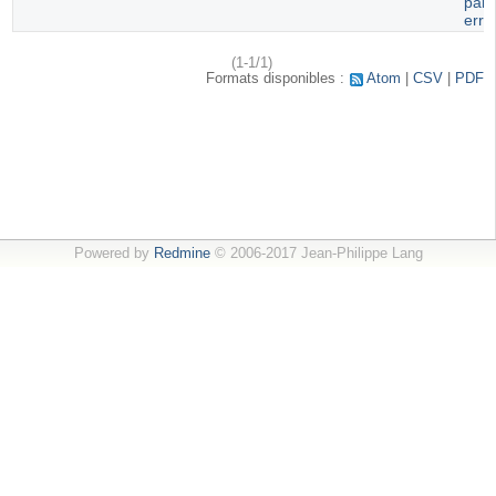
paru
erro
(1-1/1)
Formats disponibles :
Atom
CSV
PDF
Powered by
Redmine
© 2006-2017 Jean-Philippe Lang