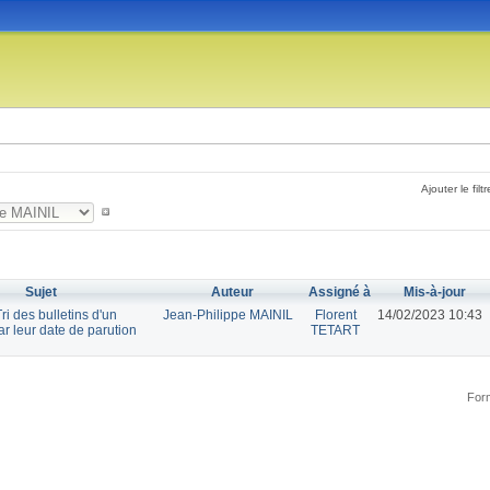
Ajouter le filtr
Sujet
Auteur
Assigné à
Mis-à-jour
ri des bulletins d'un
Jean-Philippe MAINIL
Florent
14/02/2023 10:43
r leur date de parution
TETART
Form