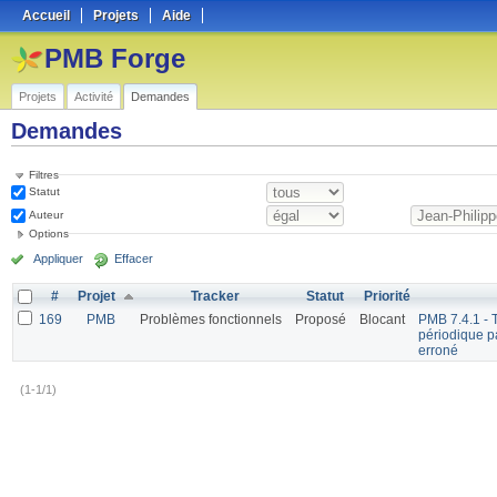
Accueil
Projets
Aide
PMB Forge
Projets
Activité
Demandes
Demandes
Filtres
Statut
Auteur
Options
Appliquer
Effacer
#
Projet
Tracker
Statut
Priorité
169
PMB
Problèmes fonctionnels
Proposé
Blocant
PMB 7.4.1 - T
périodique pa
erroné
(1-1/1)