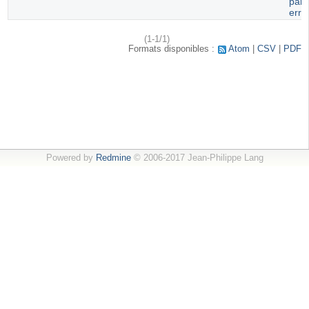
paru
erro
(1-1/1)
Formats disponibles :
Atom
CSV
PDF
Powered by
Redmine
© 2006-2017 Jean-Philippe Lang