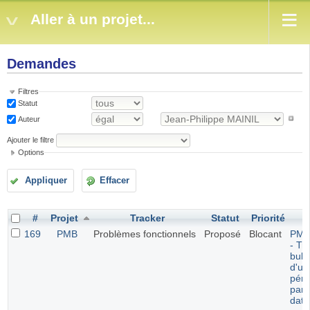
Aller à un projet...
Demandes
Filtres
Statut
Auteur
Ajouter le filtre
Options
Appliquer
Effacer
#
Projet
Tracker
Statut
Priorité
S
169
PMB
Problèmes fonctionnels
Proposé
Blocant
PMB
- Tri
bulle
d'un
péri
par 
date