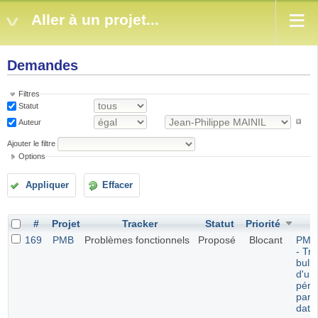
Aller à un projet...
Demandes
Filtres
Statut
Auteur
Ajouter le filtre
Options
Appliquer
Effacer
#
Projet
Tracker
Statut
Priorité
S
169
PMB
Problèmes fonctionnels
Proposé
Blocant
PMB 
- Tri
bulle
d'un
péri
par l
date