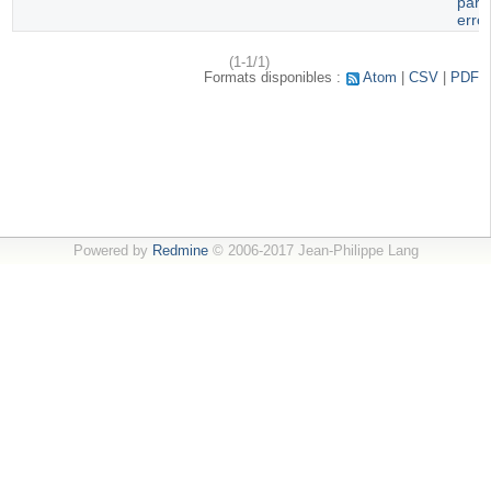
paru
erro
(1-1/1)
Formats disponibles :
Atom
CSV
PDF
Powered by
Redmine
© 2006-2017 Jean-Philippe Lang