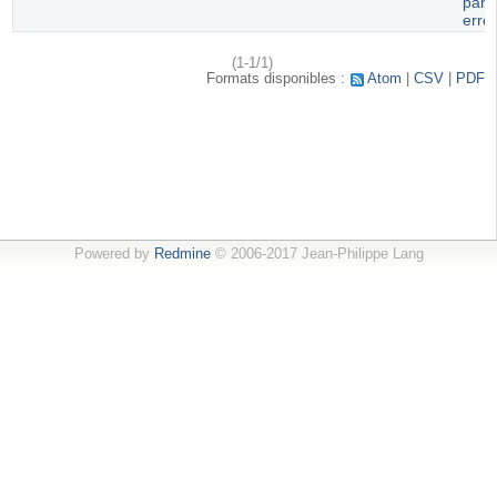
paru
erro
(1-1/1)
Formats disponibles :
Atom
CSV
PDF
Powered by
Redmine
© 2006-2017 Jean-Philippe Lang