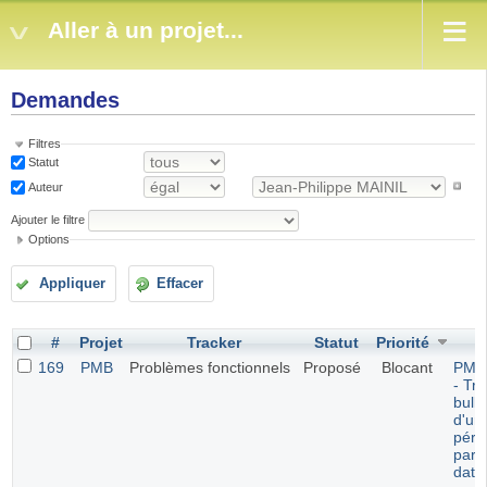
Aller à un projet...
Demandes
Filtres
Statut
Auteur
Ajouter le filtre
Options
Appliquer
Effacer
#
Projet
Tracker
Statut
Priorité
S
169
PMB
Problèmes fonctionnels
Proposé
Blocant
PMB 
- Tri
bulle
d'un
péri
par l
date