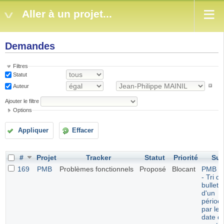
Aller à un projet...
Demandes
Filtres
Statut
Auteur
Ajouter le filtre
Options
Appliquer
Effacer
#
Projet
Tracker
Statut
Priorité
Suj
169
PMB
Problèmes fonctionnels
Proposé
Blocant
PMB 7.
- Tri d
bulleti
d'un
périod
par leu
date d