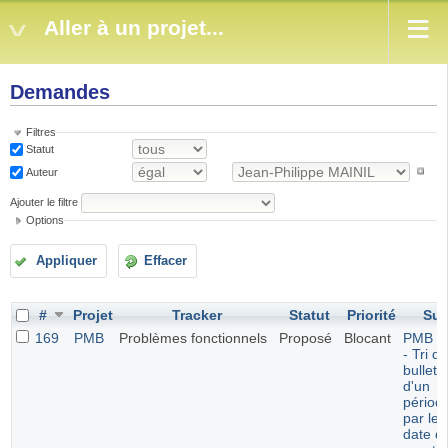
Aller à un projet...
Demandes
Filtres
Statut
Auteur
Ajouter le filtre
Options
Appliquer
Effacer
#
Projet
Tracker
Statut
Priorité
Suj
169
PMB
Problèmes fonctionnels
Proposé
Blocant
PMB 7.
- Tri d
bulleti
d'un
périod
par leu
date d