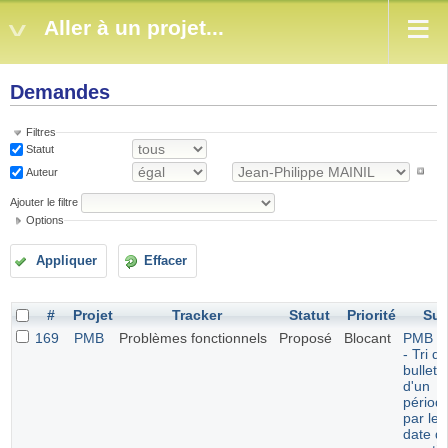
Aller à un projet...
Demandes
Filtres
Statut
Auteur
Ajouter le filtre
Options
Appliquer
Effacer
#
Projet
Tracker
Statut
Priorité
Suj
169
PMB
Problèmes fonctionnels
Proposé
Blocant
PMB 7.
- Tri d
bulleti
d'un
périod
par leu
date d