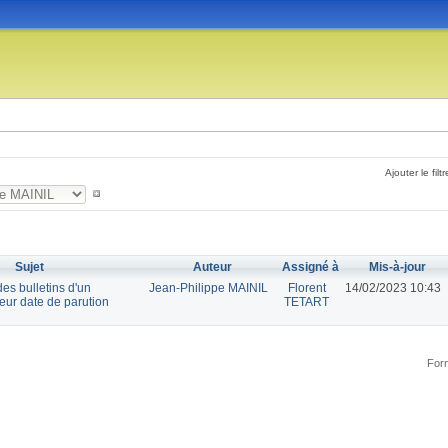
Ajouter le filtr
Sujet
Auteur
Assigné à
Mis-à-jour
des bulletins d'un
Jean-Philippe MAINIL
Florent
14/02/2023 10:43
leur date de parution
TETART
Form