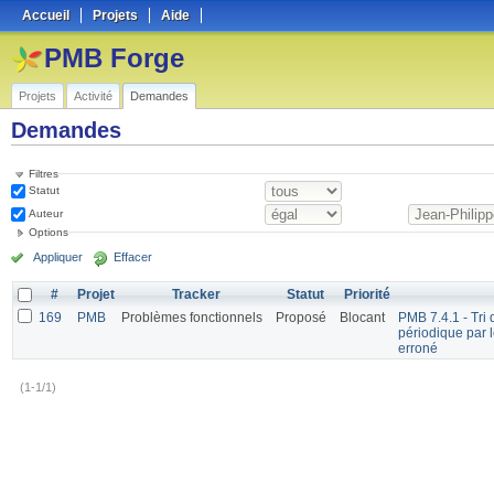
Accueil
Projets
Aide
PMB Forge
Projets
Activité
Demandes
Demandes
Filtres
Statut
Auteur
Options
Appliquer
Effacer
#
Projet
Tracker
Statut
Priorité
169
PMB
Problèmes fonctionnels
Proposé
Blocant
PMB 7.4.1 - Tri 
périodique par 
erroné
(1-1/1)