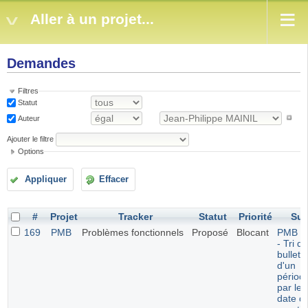
Aller à un projet...
Demandes
Filtres
Statut
Auteur
Ajouter le filtre
Options
Appliquer
Effacer
#
Projet
Tracker
Statut
Priorité
Suj
169
PMB
Problèmes fonctionnels
Proposé
Blocant
PMB 7.
- Tri d
bulleti
d'un
périod
par leu
date d