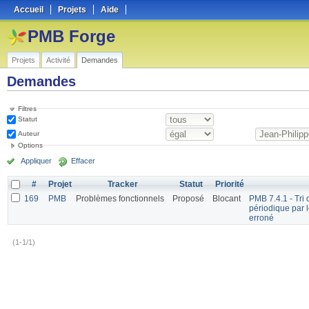
Accueil
Projets
Aide
PMB Forge
Projets
Activité
Demandes
Demandes
Filtres
Statut
Auteur
Options
Appliquer
Effacer
#
Projet
Tracker
Statut
Priorité
169
PMB
Problèmes fonctionnels
Proposé
Blocant
PMB 7.4.1 - Tri 
périodique par 
erroné
(1-1/1)