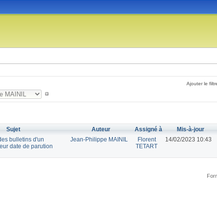
Ajouter le filtr
Sujet
Auteur
Assigné à
Mis-à-jour
des bulletins d'un
Jean-Philippe MAINIL
Florent
14/02/2023 10:43
leur date de parution
TETART
Form