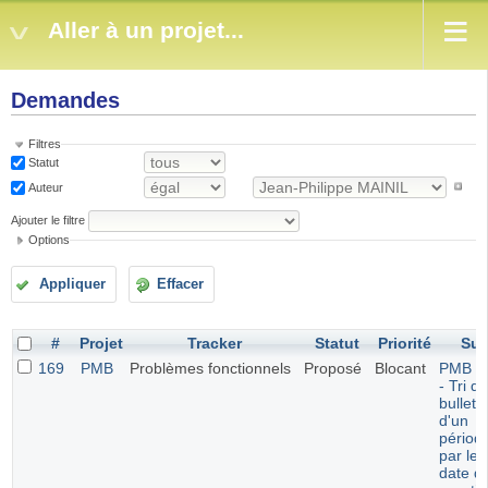
Aller à un projet...
Demandes
Filtres
Statut
Auteur
Ajouter le filtre
Options
Appliquer
Effacer
#
Projet
Tracker
Statut
Priorité
Suj
169
PMB
Problèmes fonctionnels
Proposé
Blocant
PMB 7.
- Tri d
bulleti
d'un
périod
par leu
date d