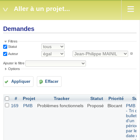
Aller à un projet...
Demandes
Filtres
Statut
Auteur
Ajouter le filtre
Options
Appliquer
Effacer
#
Projet
Tracker
Statut
Priorité
Suj
169
PMB
Problèmes fonctionnels
Proposé
Blocant
PMB 7.
- Tri d
bulleti
d'un
périod
par leu
date d