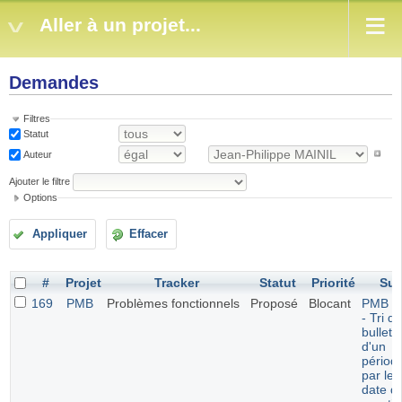
Aller à un projet...
Demandes
Filtres
Statut
Auteur
Ajouter le filtre
Options
Appliquer
Effacer
#
Projet
Tracker
Statut
Priorité
Suj
169
PMB
Problèmes fonctionnels
Proposé
Blocant
PMB 7.
- Tri d
bulleti
d'un
périod
par leu
date d