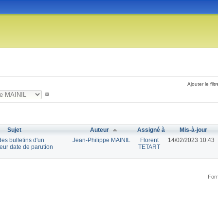
Ajouter le filtr
Sujet
Auteur
Assigné à
Mis-à-jour
des bulletins d'un
Jean-Philippe MAINIL
Florent
14/02/2023 10:43
leur date de parution
TETART
Form