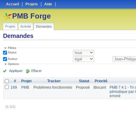
Accueil
Projets
Aide
PMB Forge
Projets
Activité
Demandes
Demandes
Filtres
Statut
Auteur
Options
Appliquer
Effacer
#
Projet
Tracker
Statut
Priorité
169
PMB
Problèmes fonctionnels
Proposé
Blocant
PMB 7.4.1 - Tri 
périodique par 
erroné
(1-1/1)