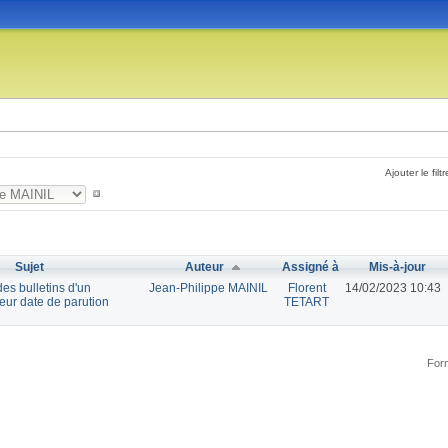
Ajouter le filtr
Sujet
Auteur
Assigné à
Mis-à-jour
des bulletins d'un
Jean-Philippe MAINIL
Florent
14/02/2023 10:43
leur date de parution
TETART
Form