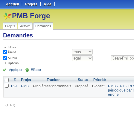
Accueil
Projets
Aide
PMB Forge
Projets
Activité
Demandes
Demandes
Filtres
Statut
Auteur
Options
Appliquer
Effacer
#
Projet
Tracker
Statut
Priorité
169
PMB
Problèmes fonctionnels
Proposé
Blocant
PMB 7.4.1 - Tri 
périodique par 
erroné
(1-1/1)