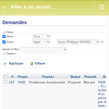
Aller à un projet...
Demandes
Filtres
Statut
Auteur
Ajouter le filtre
Options
Appliquer
Effacer
#
Projet
Tracker
Statut
Priorité
Suj
169
PMB
Problèmes fonctionnels
Proposé
Blocant
PMB 7.
- Tri d
bulleti
d'un
périod
par leu
date d