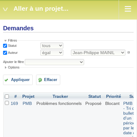
Aller à un projet...
Demandes
Filtres
Statut
Auteur
Ajouter le filtre
Options
Appliquer
Effacer
#
Projet
Tracker
Statut
Priorité
Suj
169
PMB
Problèmes fonctionnels
Proposé
Blocant
PMB 7.
- Tri d
bulleti
d'un
périod
par leu
date d