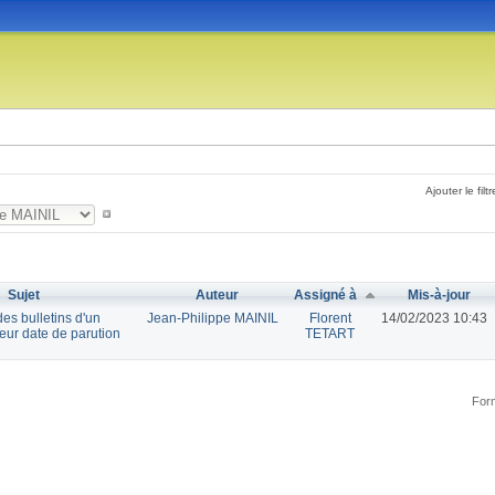
Ajouter le filtr
Sujet
Auteur
Assigné à
Mis-à-jour
des bulletins d'un
Jean-Philippe MAINIL
Florent
14/02/2023 10:43
leur date de parution
TETART
Form