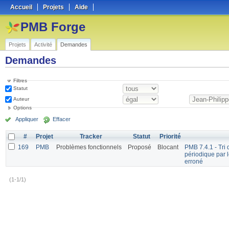
Accueil
Projets
Aide
PMB Forge
Projets
Activité
Demandes
Demandes
Filtres
Statut
Auteur
Options
Appliquer
Effacer
#
Projet
Tracker
Statut
Priorité
169
PMB
Problèmes fonctionnels
Proposé
Blocant
PMB 7.4.1 - Tri 
périodique par 
erroné
(1-1/1)