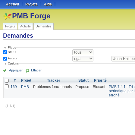
Accueil
Projets
Aide
PMB Forge
Projets
Activité
Demandes
Demandes
Filtres
Statut
Auteur
Options
Appliquer
Effacer
#
Projet
Tracker
Statut
Priorité
169
PMB
Problèmes fonctionnels
Proposé
Blocant
PMB 7.4.1 - Tri 
périodique par 
erroné
(1-1/1)