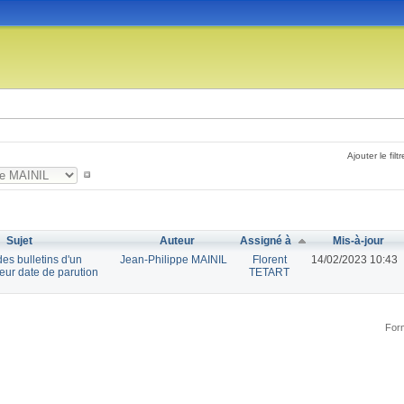
Ajouter le filtr
Sujet
Auteur
Assigné à
Mis-à-jour
des bulletins d'un
Jean-Philippe MAINIL
Florent
14/02/2023 10:43
leur date de parution
TETART
Form