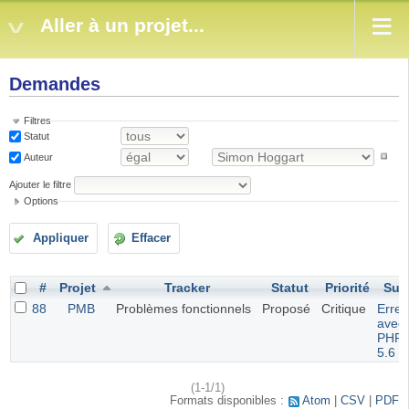
Aller à un projet...
Demandes
Filtres
Statut
Auteur
Ajouter le filtre
Options
Appliquer
Effacer
#
Projet
Tracker
Statut
Priorité
Suje
88
PMB
Problèmes fonctionnels
Proposé
Critique
Erreu
avec
PHP
5.6
(1-1/1)
Formats disponibles :
Atom
CSV
PDF