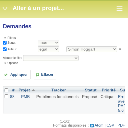
Aller à un projet...
Demandes
Filtres
Statut
Auteur
Ajouter le filtre
Options
Appliquer
Effacer
#
Projet
Tracker
Statut
Priorité
Suje
88
PMB
Problèmes fonctionnels
Proposé
Critique
Erreu
avec
PHP
5.6
(1-1/1)
Formats disponibles :
Atom
CSV
PDF