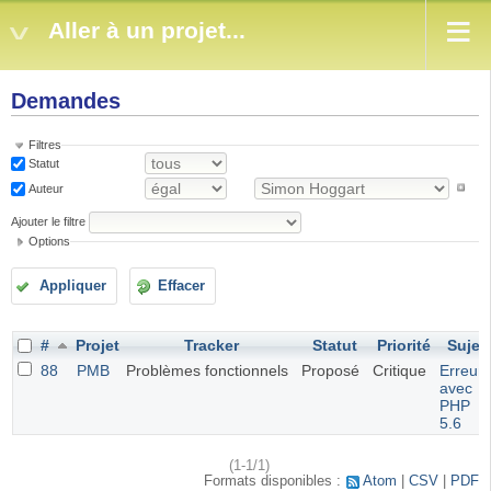
Aller à un projet...
Demandes
Filtres
Statut
Auteur
Ajouter le filtre
Options
Appliquer
Effacer
#
Projet
Tracker
Statut
Priorité
Sujet
88
PMB
Problèmes fonctionnels
Proposé
Critique
Erreur
avec
PHP
5.6
(1-1/1)
Formats disponibles :
Atom
CSV
PDF