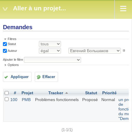
Aller à un projet...
Demandes
Filtres
Statut
Auteur
Ajouter le filtre
Options
Appliquer
Effacer
#
Projet
Tracker
Statut
Priorité
S
100
PMB
Problèmes fonctionnels
Proposé
Normal
un pro
de
foncti
du mod
"Dema
(1-1/1)