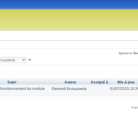
Ajouter le filtr
Sujet
Auteur
Assigné à
Mis-à-jour
 fonctionnement du module
Евгений Большаков
01/07/2015 10:2
Form