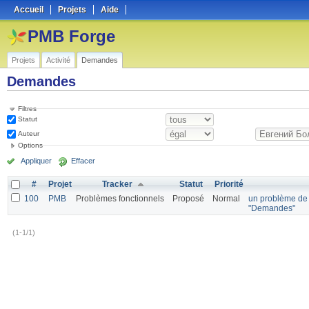
Accueil
Projets
Aide
PMB Forge
Projets
Activité
Demandes
Demandes
Filtres
Statut
Auteur
Options
Appliquer
Effacer
#
Projet
Tracker
Statut
Priorité
100
PMB
Problèmes fonctionnels
Proposé
Normal
un problème de
"Demandes"
(1-1/1)