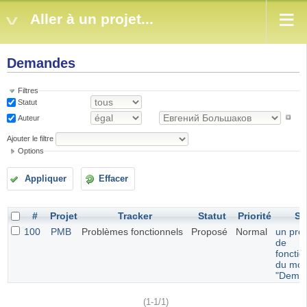
Aller à un projet...
Demandes
Filtres
Statut
Auteur
Ajouter le filtre
Options
Appliquer
Effacer
#
Projet
Tracker
Statut
Priorité
Su
100
PMB
Problèmes fonctionnels
Proposé
Normal
un pro
de
foncti
du mod
"Dema
(1-1/1)