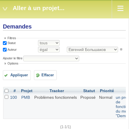
Aller à un projet...
Demandes
Filtres
Statut
Auteur
Ajouter le filtre
Options
Appliquer
Effacer
#
Projet
Tracker
Statut
Priorité
S
100
PMB
Problèmes fonctionnels
Proposé
Normal
un pro
de
foncti
du mod
"Dema
(1-1/1)