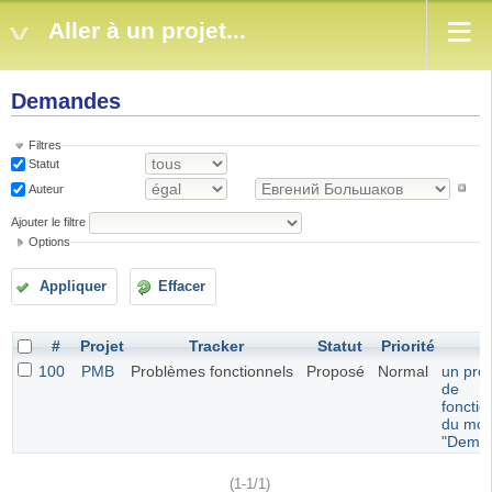
Aller à un projet...
Demandes
Filtres
Statut
Auteur
Ajouter le filtre
Options
Appliquer
Effacer
#
Projet
Tracker
Statut
Priorité
S
100
PMB
Problèmes fonctionnels
Proposé
Normal
un pro
de
foncti
du mod
"Dema
(1-1/1)