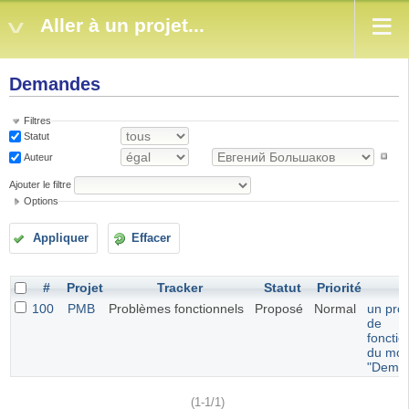
Aller à un projet...
Demandes
Filtres
Statut
Auteur
Ajouter le filtre
Options
Appliquer
Effacer
#
Projet
Tracker
Statut
Priorité
S
100
PMB
Problèmes fonctionnels
Proposé
Normal
un pro
de
foncti
du mod
"Dema
(1-1/1)