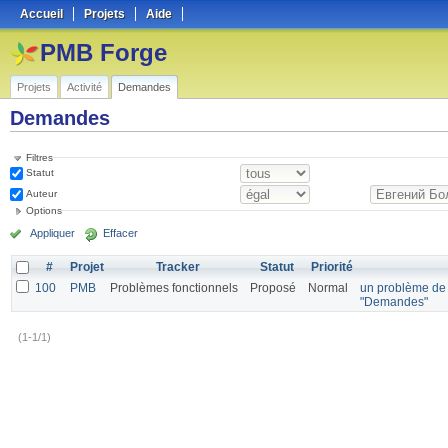
Accueil
Projets
Aide
PMB Forge
Projets
Activité
Demandes
Demandes
Filtres
Statut
Auteur
Options
Appliquer
Effacer
#
Projet
Tracker
Statut
Priorité
100
PMB
Problèmes fonctionnels
Proposé
Normal
un problème de
"Demandes"
(1-1/1)