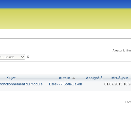
Ajouter le filtr
Sujet
Auteur
Assigné à
Mis-à-jour
 fonctionnement du module
Евгений Большаков
01/07/2015 10:2
Form