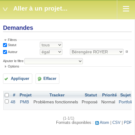
Aller à un projet...
Demandes
Filtres
Statut
Auteur
Ajouter le filtre
Options
Appliquer
Effacer
#
Projet
Tracker
Statut
Priorité
Sujet
48
PMB
Problèmes fonctionnels
Proposé
Normal
Portfolio
(1-1/1)
Formats disponibles :
Atom
CSV
PDF