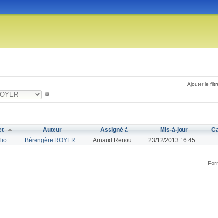
Ajouter le filtr
et
Auteur
Assigné à
Mis-à-jour
Ca
lio
Bérengère ROYER
Arnaud Renou
23/12/2013 16:45
Form