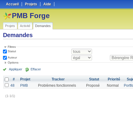
Accueil
Projets
Aide
PMB Forge
Projets
Activité
Demandes
Demandes
Filtres
Statut
Auteur
Options
Appliquer
Effacer
#
Projet
Tracker
Statut
Priorité
Suj
48
PMB
Problèmes fonctionnels
Proposé
Normal
Portfo
(1-1/1)