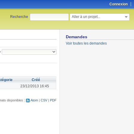
Connexion
Aller à un projet...
Recherche
:
Demandes
Voir toutes les demandes
e
tégorie
Créé
23/12/2013 16:45
ats disponibles :
Atom
CSV
PDF