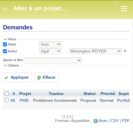
Aller à un projet...
Demandes
Filtres
Statut
Auteur
Ajouter le filtre
Options
Appliquer
Effacer
#
Projet
Tracker
Statut
Priorité
Sujet
48
PMB
Problèmes fonctionnels
Proposé
Normal
Portfolio
(1-1/1)
Formats disponibles :
Atom
CSV
PDF