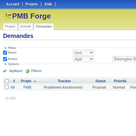
Accueil
Projets
Aide
PMB Forge
Projets
Activité
Demandes
Demandes
Filtres
Statut
Auteur
Options
Appliquer
Effacer
#
Projet
Tracker
Statut
Priorité
48
PMB
Problèmes fonctionnels
Proposé
Normal
Por
(1-1/1)