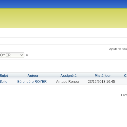
Ajouter le filtr
Sujet
Auteur
Assigné à
Mis-à-jour
C
tfolio
Bérengère ROYER
Arnaud Renou
23/12/2013 16:45
Form